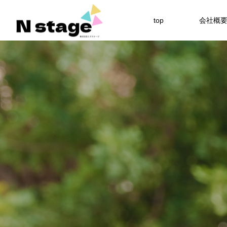
top
会社概
Warning
Warning
54