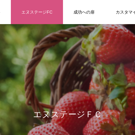
要
エヌステージFC
成功への扉
カスタマ
/home/cloverhomep/n--stage.com/public_html/wp-content/
40
/home/cloverhomep/n--stage.com/public_html/wp-content/
エ
ヌ
ス
テ
ー
ジ
Ｆ
Ｃ