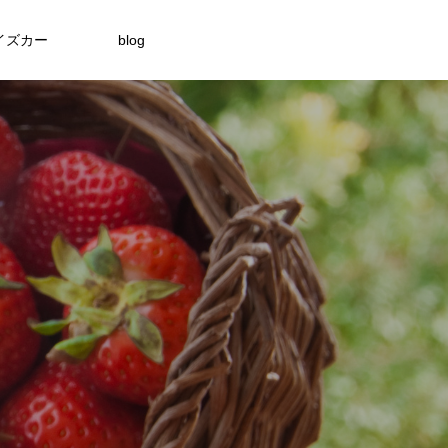
イズカー
blog
themes/meets_tcd086/functions/menu.php
themes/meets_tcd086/functions/menu.php