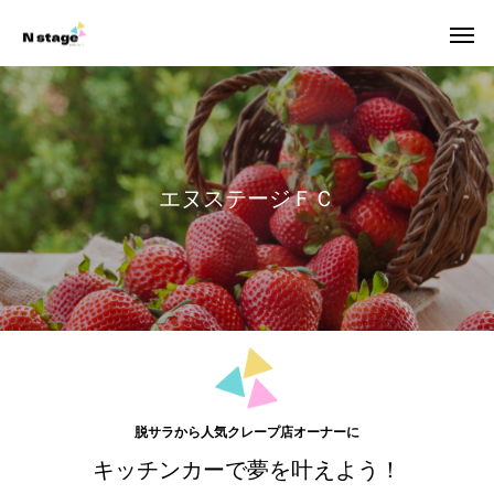
エ
ヌ
ス
テ
ー
ジ
Ｆ
Ｃ
脱サラから人気クレープ店オーナーに
キッチンカーで夢を叶えよう！