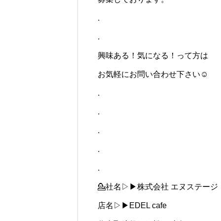
.
.
興味ある！気になる！って方は
お気軽にお問い合わせ下さい☺
.
.
.
.
.
💁社名▷▶︎株式会社 エヌステージ
店名▷▶︎EDEL cafe