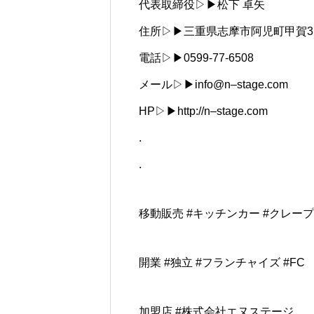
代表取締役▷▶︎松下 卓矢
住所▷▶︎三重県志摩市阿児町甲賀31
電話▷▶︎0599-77-6508
メール▷▶︎info@n–stage.com
HP▷▶︎http://n–stage.com
.
.
移動販売 #キッチンカー #クレープ
開業 #独立 #フランチャイズ #FC
加盟店 #株式会社エヌステージ