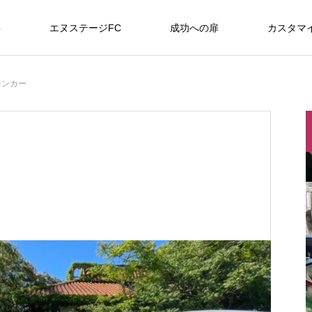
要
エヌステージFC
成功への扉
カスタマ
/home/cloverhomep/n--stage.com/public_html/wp-content/
40
チンカー
/home/cloverhomep/n--stage.com/public_html/wp-content/