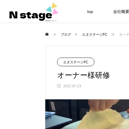
top
会社概
Warning
ブログ
エヌステージFC
オー
Warning
54
エヌステージFC
オーナー様研修
2022.07.23