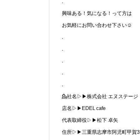
.
興味ある！気になる！って方は
お気軽にお問い合わせ下さい☺
.
.
.
.
.
💁社名▷▶︎株式会社 エヌステージ
店名▷▶︎EDEL cafe
代表取締役▷▶︎松下 卓矢
住所▷▶︎三重県志摩市阿児町甲賀31