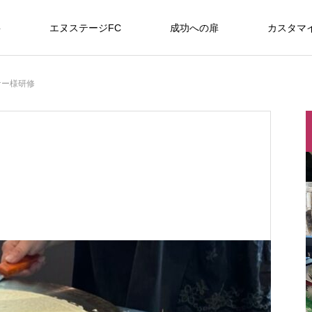
要
エヌステージFC
成功への扉
カスタマ
/home/cloverhomep/n--stage.com/public_html/wp-content/
40
ナー様研修
/home/cloverhomep/n--stage.com/public_html/wp-content/