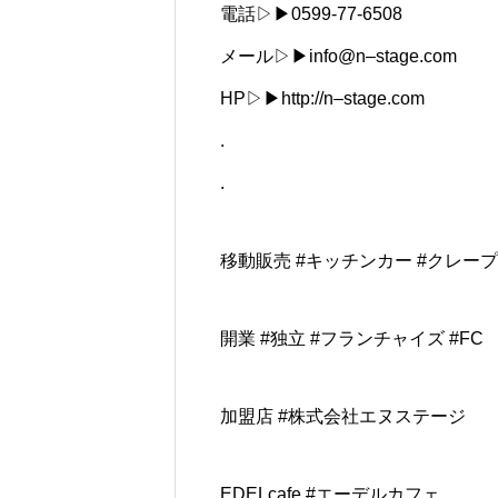
電話▷▶︎0599-77-6508
メール▷▶︎info@n–stage.com
HP▷▶︎http://n–stage.com
.
.
移動販売 #キッチンカー #クレープ
開業 #独立 #フランチャイズ #FC
加盟店 #株式会社エヌステージ
EDELcafe #エーデルカフェ